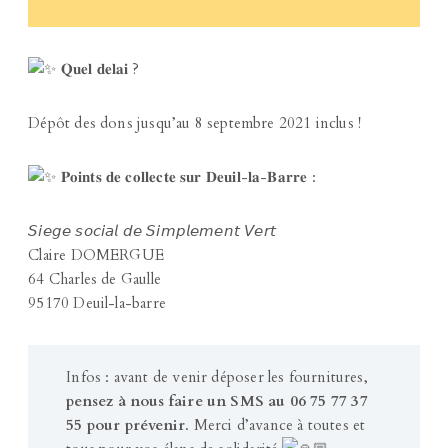
𝐐𝐮𝐞𝐥 𝐝𝐞𝐥𝐚𝐢 ?
Dépôt des dons jusqu’au 8 septembre 2021 inclus !
𝐏𝐨𝐢𝐧𝐭𝐬 𝐝𝐞 𝐜𝐨𝐥𝐥𝐞𝐜𝐭𝐞 𝐬𝐮𝐫 𝐃𝐞𝐮𝐢𝐥-𝐥𝐚-𝐁𝐚𝐫𝐫𝐞 :
𝘚𝘪𝘦𝘨𝘦 𝘴𝘰𝘤𝘪𝘢𝘭 𝘥𝘦 𝘚𝘪𝘮𝘱𝘭𝘦𝘮𝘦𝘯𝘵 𝘝𝘦𝘳𝘵
Claire DOMERGUE
64 Charles de Gaulle
95170 Deuil-la-barre
Infos : avant de venir déposer les fournitures,
pensez à nous faire un SMS au 06 75 77 37
55 pour prévenir
. Merci d’avance à toutes et