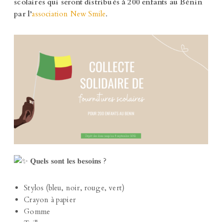
scolaires qui seront distribués à 200 enfants au Bénin
par l’
association New Smile
.
𝐐𝐮𝐞𝐥𝐬 𝐬𝐨𝐧𝐭 𝐥𝐞𝐬 𝐛𝐞𝐬𝐨𝐢𝐧𝐬 ?
Stylos (bleu, noir, rouge, vert)
Crayon à papier
Gomme