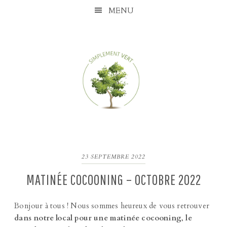
Skip
Skip
Skip
Skip
MENU
to
to
to
to
primary
content
primary
footer
navigation
sidebar
23 SEPTEMBRE 2022
MATINÉE COCOONING – OCTOBRE 2022
Bonjour à tous ! Nous sommes heureux de vous retrouver
dans notre local pour une matinée cocooning
,
le