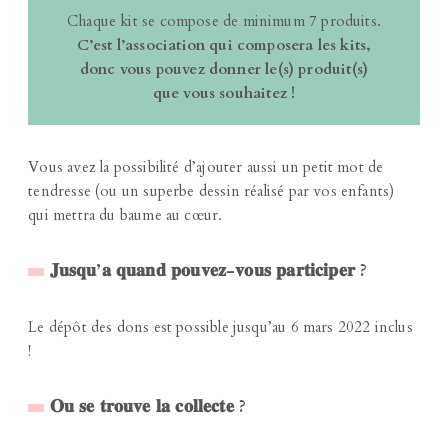
Chaque kit se compose de minimum 7 produits.
C’est l’association qui composera les kits,
donc vous pouvez donner le(s) produit(s)
que vous souhaitez !
Vous avez la possibilité d’ajouter aussi un petit mot de
tendresse (ou un superbe dessin réalisé par vos enfants)
qui mettra du baume au cœur.
𝐉𝐮𝐬𝐪𝐮’𝐚 𝐪𝐮𝐚𝐧𝐝 𝐩𝐨𝐮𝐯𝐞𝐳-𝐯𝐨𝐮𝐬 𝐩𝐚𝐫𝐭𝐢𝐜𝐢𝐩𝐞𝐫 ?
Le dépôt des dons est possible jusqu’au 6 mars 2022 inclus
!
𝐎𝐮 𝐬𝐞 𝐭𝐫𝐨𝐮𝐯𝐞 𝐥𝐚 𝐜𝐨𝐥𝐥𝐞𝐜𝐭𝐞 ?