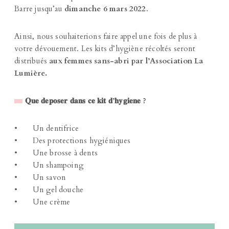
Barre jusqu’au
dimanche 6 mars 2022
.
Ainsi, nous souhaiterions faire appel une fois de plus à
votre dévouement. Les kits d’hygiène récoltés seront
distribués
aux femmes sans-abri par l’Association La
Lumière.
𝐐𝐮𝐞 𝐝𝐞𝐩𝐨𝐬𝐞𝐫 𝐝𝐚𝐧𝐬 𝐜𝐞 𝐤𝐢𝐭 𝐝’𝐡𝐲𝐠𝐢𝐞𝐧𝐞 ?
• Un dentifrice
• Des protections hygiéniques
• Une brosse à dents
• Un shampoing
• Un savon
• Un gel douche
• Une crème