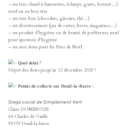
– un truc chaud (chaussettes, écharpe, gants, bonnet…)
neuf ou en bon état
– un truc bon (chocolats, gâteaux, thé…)
– un divertissement (jeu de cartes, livres, magazines…)
– un produit d’hygiène ou de beauté de préférence neuf
pour question d’hygiène
– un mot doux pour les fêtes de Noël
𝐐𝐮𝐞𝐥 𝐝𝐞𝐥𝐚𝐢 ?
Dépôt des dons jusqu’au 12 décembre 2020 !
𝐏𝐨𝐢𝐧𝐭𝐬 𝐝𝐞 𝐜𝐨𝐥𝐥𝐞𝐜𝐭𝐞 𝐬𝐮𝐫 𝐃𝐞𝐮𝐢𝐥-𝐥𝐚-𝐁𝐚𝐫𝐫𝐞 :
𝘚𝘪𝘦𝘨𝘦 𝘴𝘰𝘤𝘪𝘢𝘭 𝘥𝘦 𝘚𝘪𝘮𝘱𝘭𝘦𝘮𝘦𝘯𝘵 𝘝𝘦𝘳𝘵
Claire DOMERGUE
64 Charles de Gaulle
95170 Deuil-la-barre