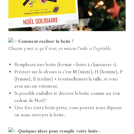
𝐂𝐨𝐦𝐦𝐞𝐧𝐭 𝐫𝐞𝐚𝐥𝐢𝐬𝐞𝐫 𝐥𝐚 𝐛𝐨𝐢𝐭𝐞 ?
Chacun y met ce qu’il veut, en mixant l’utile et l’agréable.
Remplissez une boîte (format « boite à chaussures »).
Préciser sur le-dessus si c’est M (mixte), H (homme), F
(femme), E (enfant) + éventuellement la taille, si vous
avez mis un vêtement.
Si possible emballer et décorer la boîte comme un vrai
cadeau de Noël !
Une fois votre boîte prête, vous pouvez nous déposer
ou nous envoyer la boîte.
𝐐𝐮𝐞𝐥𝐪𝐮𝐞𝐬 𝐢𝐝𝐞𝐞𝐬 𝐩𝐨𝐮𝐫 𝐫𝐞𝐦𝐩𝐥𝐢𝐫 𝐯𝐨𝐭𝐫𝐞 𝐛𝐨𝐢𝐭𝐞 :