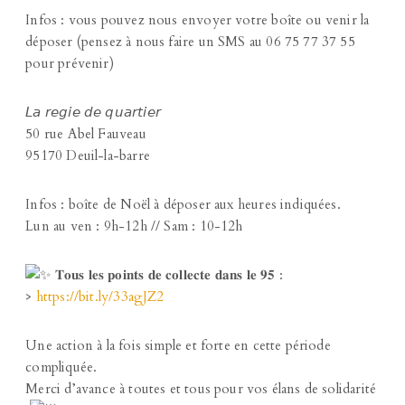
Infos : vous pouvez nous envoyer votre boîte ou venir la
déposer (pensez à nous faire un SMS au 06 75 77 37 55
pour prévenir)
𝘓𝘢 𝘳𝘦𝘨𝘪𝘦 𝘥𝘦 𝘲𝘶𝘢𝘳𝘵𝘪𝘦𝘳
50 rue Abel Fauveau
95170 Deuil-la-barre
Infos : boîte de Noël à déposer aux heures indiquées.
Lun au ven : 9h-12h // Sam : 10-12h
𝐓𝐨𝐮𝐬 𝐥𝐞𝐬 𝐩𝐨𝐢𝐧𝐭𝐬 𝐝𝐞 𝐜𝐨𝐥𝐥𝐞𝐜𝐭𝐞 𝐝𝐚𝐧𝐬 𝐥𝐞 𝟗𝟓 :
>
https://bit.ly/33agJZ2
Une action à la fois simple et forte en cette période
compliquée.
Merci d’avance à toutes et tous pour vos élans de solidarité