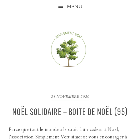
Skip
Skip
Skip
Skip
MENU
to
to
to
to
primary
content
primary
footer
navigation
sidebar
24 NOVEMBRE 2020
NOËL SOLIDAIRE – BOITE DE NOËL (95)
Parce que tout le monde a le droit à un cadeau à Noël,
l’association Simplement Vert aimerait vous encourager à