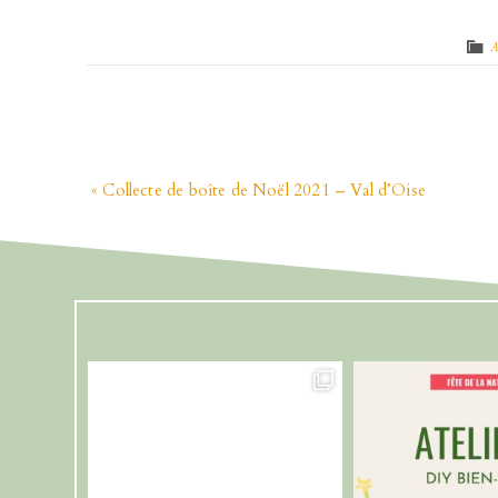
A
« Collecte de boîte de Noël 2021 – Val d’Oise