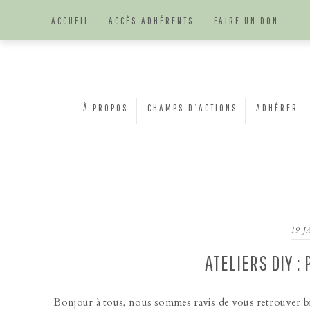
Skip
Skip
Skip
Skip
ACCUEIL
ACCÈS ADHÉRENTS
FAIRE UN DON
to
to
to
to
primary
content
primary
footer
navigation
sidebar
À PROPOS
CHAMPS D’ACTIONS
ADHÉRER
19 J
ATELIERS DIY 
Bonjour à tous, nous sommes ravis de vous retrouver b