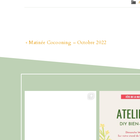
A
« Matinée Cocooning – Octobre 2022