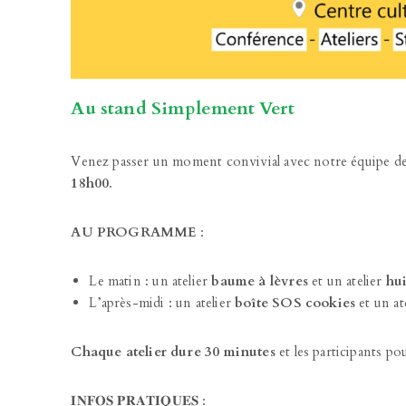
Au stand Simplement Vert
Venez passer un moment convivial avec notre équipe de
18h00
.
AU PROGRAMME
:
Le matin : un atelier
baume à lèvres
et un atelier
hui
L’après-midi : un atelier
boîte SOS cookies
et un at
Chaque atelier dure 30 minutes
et les participants po
𝐈𝐍𝐅𝐎𝐒 𝐏𝐑𝐀𝐓𝐈𝐐𝐔𝐄𝐒 :