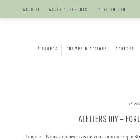
Skip
Skip
Skip
Skip
ACCUEIL
ACCÈS ADHÉRENTS
FAIRE UN DON
to
to
to
to
primary
content
primary
footer
navigation
sidebar
À PROPOS
CHAMPS D’ACTIONS
ADHÉRER
15 N
ATELIERS DIY – FO
Bonjour ! Nous sommes ravis de vous annoncer que
Si